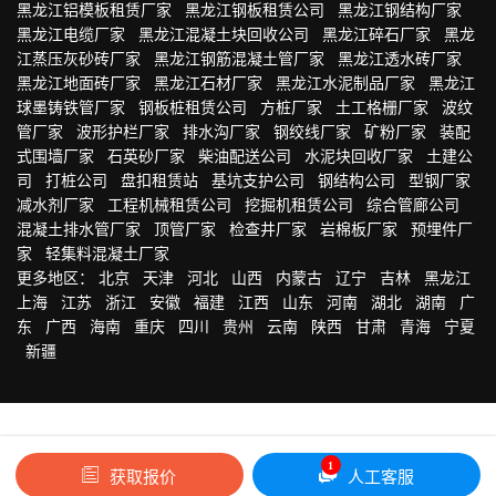
黑龙江铝模板租赁厂家
黑龙江钢板租赁公司
黑龙江钢结构厂家
黑龙江电缆厂家
黑龙江混凝土块回收公司
黑龙江碎石厂家
黑龙
江蒸压灰砂砖厂家
黑龙江钢筋混凝土管厂家
黑龙江透水砖厂家
黑龙江地面砖厂家
黑龙江石材厂家
黑龙江水泥制品厂家
黑龙江
球墨铸铁管厂家
钢板桩租赁公司
方桩厂家
土工格栅厂家
波纹
管厂家
波形护栏厂家
排水沟厂家
钢绞线厂家
矿粉厂家
装配
式围墙厂家
石英砂厂家
柴油配送公司
水泥块回收厂家
土建公
司
打桩公司
盘扣租赁站
基坑支护公司
钢结构公司
型钢厂家
减水剂厂家
工程机械租赁公司
挖掘机租赁公司
综合管廊公司
混凝土排水管厂家
顶管厂家
检查井厂家
岩棉板厂家
预埋件厂
家
轻集料混凝土厂家
更多地区：
北京
天津
河北
山西
内蒙古
辽宁
吉林
黑龙江
上海
江苏
浙江
安徽
福建
江西
山东
河南
湖北
湖南
广
东
广西
海南
重庆
四川
贵州
云南
陕西
甘肃
青海
宁夏
新疆
1
获取报价
人工客服
友情链接：