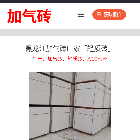
获取报价
黑龙江加气砖厂家「轻质砖」
生产：加气砖、轻质砖、ALC板材