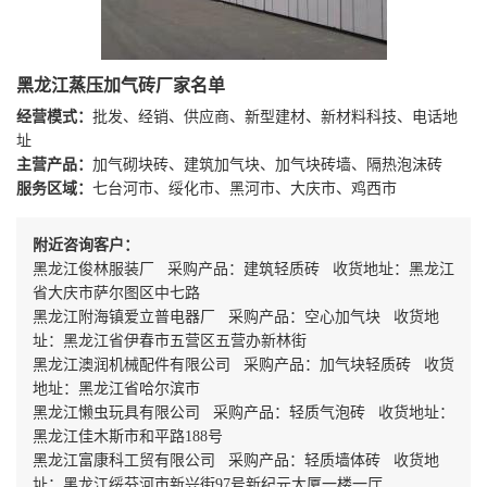
黑龙江蒸压加气砖厂家名单
经营模式：
批发、经销、供应商、新型建材、新材料科技、电话地
址
主营产品：
加气砌块砖、建筑加气块、加气块砖墙、隔热泡沫砖
服务区域：
七台河市、绥化市、黑河市、大庆市、鸡西市
附近咨询客户：
黑龙江俊林服装厂 采购产品：建筑轻质砖 收货地址：黑龙江
省大庆市萨尔图区中七路
黑龙江附海镇爱立普电器厂 采购产品：空心加气块 收货地
址：黑龙江省伊春市五营区五营办新林街
黑龙江澳润机械配件有限公司 采购产品：加气块轻质砖 收货
地址：黑龙江省哈尔滨市
黑龙江懒虫玩具有限公司 采购产品：轻质气泡砖 收货地址：
黑龙江佳木斯市和平路188号
黑龙江富康科工贸有限公司 采购产品：轻质墙体砖 收货地
址：黑龙江绥芬河市新兴街97号新纪元大厦一楼一厅