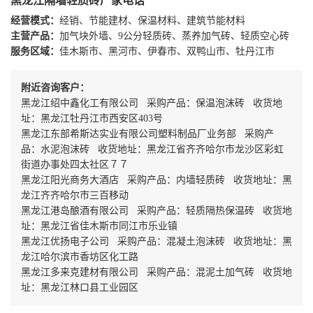
黑龙江隔墙轻质砖厂家电话
经营模式：
经销、节能建材、保温材料、建筑节能材料
主营产品：
加气块外墙、9公分轻质砖、蒸养加气砖、轻质空心砖
服务区域：
佳木斯市、黑河市、伊春市、双鸭山市、牡丹江市
附近咨询客户：
黑龙江绍中鑫化工有限公司 采购产品：保温泡沫砖 收货地
址：黑龙江牡丹江市西安区403号
黑龙江东部希斯达实业有限公司塑料制品厂业务部 采购产
品：水泥泡沫砖 收货地址：黑龙江省齐齐哈尔市龙沙区彩虹
街道办事处四太社区７７
黑龙江阳光商务大酒店 采购产品：内墙轻质砖 收货地址：黑
龙江齐齐哈尔市三百移动
黑龙江港岛酿酒有限公司 采购产品：轻质隔热保温砖 收货地
址：黑龙江省佳木斯市同江市乐业镇
黑龙江优扬电子公司 采购产品：混凝土泡沫砖 收货地址：黑
龙江哈尔滨市香坊区化工路
黑龙江多来克建材有限公司 采购产品：混泥土加气砖 收货地
址：黑龙江林口县工业园区