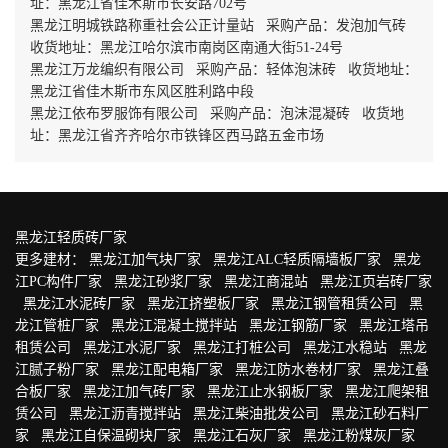
址：黑龙江省佳木斯市长安路702号
黑龙江明城铁路称重社会公正计量站 采购产品：发泡加气砖
收货地址：黑龙江哈尔滨市南岗区南通大街51-24号
黑龙江万龙编织有限公司 采购产品：轻体泡沫砖 收货地址：
黑龙江省佳木斯市东风区胜利路中段
黑龙江依布罗服饰有限公司 采购产品：泡沫混凝砖 收货地
址：黑龙江省齐齐哈尔市铁锋区西马路五金市场
黑龙江轻质砖厂家
更多建材：
黑龙江加气块厂家
黑龙江ALC轻质隔墙板厂家
黑龙
江PC构件厂家
黑龙江砂浆厂家
黑龙江商混站
黑龙江页岩砖厂家
黑龙江水泥砖厂家
黑龙江挤塑板厂家
黑龙江钢管租赁公司
黑
龙江管桩厂家
黑龙江混凝土搅拌站
黑龙江钢筋厂家
黑龙江塔吊
租赁公司
黑龙江水泥厂家
黑龙江打桩公司
黑龙江水稳站
黑龙
江腻子粉厂家
黑龙江配电箱厂家
黑龙江防水卷材厂家
黑龙江叠
合板厂家
黑龙江加气砖厂家
黑龙江止水钢板厂家
黑龙江爬架租
赁公司
黑龙江沥青搅拌站
黑龙江柴油批发公司
黑龙江砂石料厂
家
黑龙江自保温砌块厂家
黑龙江石灰厂家
黑龙江粉煤灰厂家